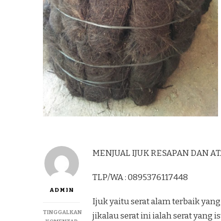
MENJUAL IJUK RESAPAN DAN ATAP
TLP/WA : 0895376117448
ADMIN
Ijuk yaitu serat alam terbaik y
TINGGALKAN
jikalau serat ini ialah serat yang