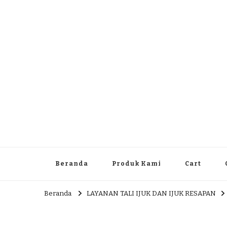
Dlingo Family
Pemasar Dan Produsen Produk Rakyat Dlingo Bantul Yog
Beranda
Produk Kami
Cart
Beranda
LAYANAN TALI IJUK DAN IJUK RESAPAN