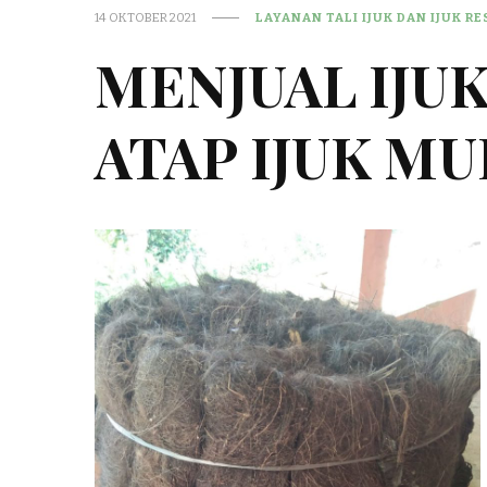
14 OKTOBER 2021
LAYANAN TALI IJUK DAN IJUK R
MENJUAL IJU
ATAP IJUK MU