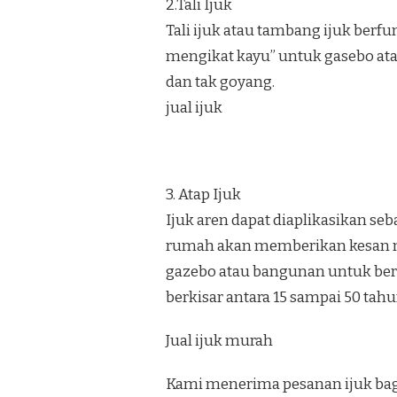
2.Tali Ijuk
Tali ijuk atau tambang ijuk berf
mengikat kayu” untuk gasebo at
dan tak goyang.
jual ijuk
3. Atap Ijuk
Ijuk aren dapat diaplikasikan se
rumah akan memberikan kesan na
gazebo atau bangunan untuk bers
berkisar antara 15 sampai 50 tahu
Jual ijuk murah
Kami menerima pesanan ijuk bagu