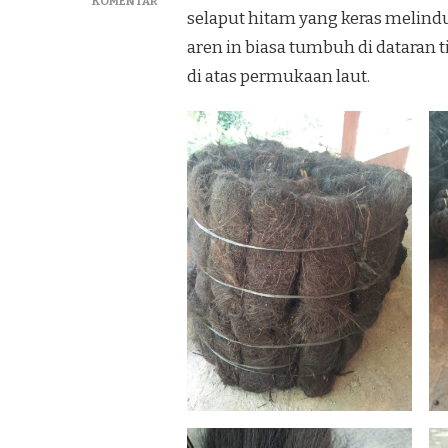
PADA
KOMENTAR
selaput hitam yang keras melind
MENJUAL
IJUK
aren in biasa tumbuh di dataran 
RESAPAN
di atas permukaan laut.
DAN
ATAP
IJUK
MURAH
DI
WONOSARI