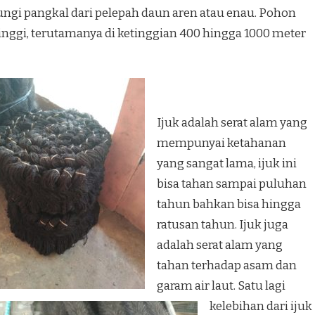
ungi pangkal dari pelepah daun aren atau enau. Pohon
tinggi, terutamanya di ketinggian 400 hingga 1000 meter
Ijuk adalah serat alam yang
mempunyai ketahanan
yang sangat lama, ijuk ini
bisa tahan sampai puluhan
tahun bahkan bisa hingga
ratusan tahun. Ijuk juga
adalah serat alam yang
tahan terhadap asam dan
garam air laut. Satu lagi
kelebihan dari ijuk