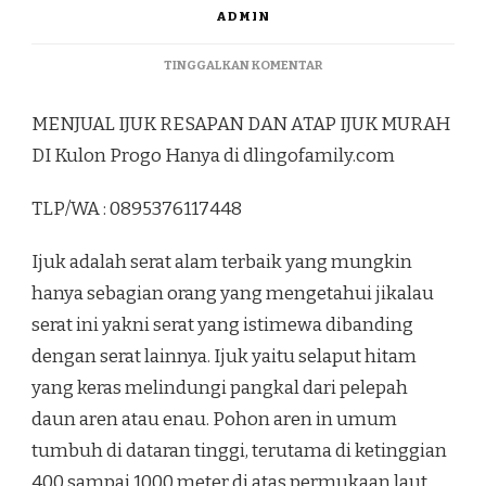
ADMIN
PADA
TINGGALKAN KOMENTAR
MENJUAL
IJUK
MENJUAL IJUK RESAPAN DAN ATAP IJUK MURAH
RESAPAN
DAN
DI Kulon Progo Hanya di dlingofamily.com
ATAP
IJUK
TLP/WA : 0895376117448
MURAH
DI
KULON
Ijuk adalah serat alam terbaik yang mungkin
PROGO
hanya sebagian orang yang mengetahui jikalau
serat ini yakni serat yang istimewa dibanding
dengan serat lainnya. Ijuk yaitu selaput hitam
yang keras melindungi pangkal dari pelepah
daun aren atau enau. Pohon aren in umum
tumbuh di dataran tinggi, terutama di ketinggian
400 sampai 1000 meter di atas permukaan laut.