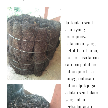
Ijuk ialah serat
alam yang
mempunyai
ketahanan yang
betul-betul lama,
ijuk ini bisa tahan
sampai puluhan
tahun pun bisa
hingga ratusan
tahun. Ijuk juga
adalah serat alam
yang tahan
terhadap asam