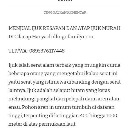
PADA
TINGGALKAN KOMENTAR
MENJUAL
IJUK
MENJUAL IJUK RESAPAN DAN ATAP IJUK MURAH
RESAPAN
DAN
DI Cilacap Hanya di dlingofamily.com
ATAP
IJUK
TLP/WA : 0895376117448
MURAH
DI
CILACAP
Ijuk ialah serat alam terbaik yang mungkin cuma
beberapa orang yang mengetahui kalau serat ini
yaitu serat yang istimewa dibanding dengan serat
lainnya. Ijuk adalah selaput hitam yang keras
melindungi pangkal dari pelepah daun aren atau
enau. Pohon aren in umum tumbuh di dataran
tinggi, terpenting di ketinggian 400 hingga 1000
meter di atas permukaan laut.