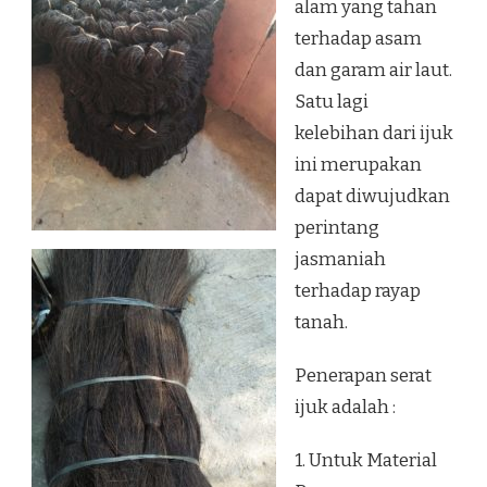
alam yang tahan
terhadap asam
dan garam air laut.
Satu lagi
kelebihan dari ijuk
ini merupakan
dapat diwujudkan
perintang
jasmaniah
terhadap rayap
tanah.
Penerapan serat
ijuk adalah :
1. Untuk Material