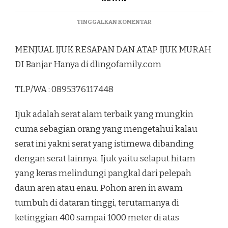
PADA
TINGGALKAN KOMENTAR
MENJUAL
IJUK
MENJUAL IJUK RESAPAN DAN ATAP IJUK MURAH
RESAPAN
DAN
DI Banjar Hanya di dlingofamily.com
ATAP
IJUK
TLP/WA : 0895376117448
MURAH
DI
BANJAR
Ijuk adalah serat alam terbaik yang mungkin
cuma sebagian orang yang mengetahui kalau
serat ini yakni serat yang istimewa dibanding
dengan serat lainnya. Ijuk yaitu selaput hitam
yang keras melindungi pangkal dari pelepah
daun aren atau enau. Pohon aren in awam
tumbuh di dataran tinggi, terutamanya di
ketinggian 400 sampai 1000 meter di atas