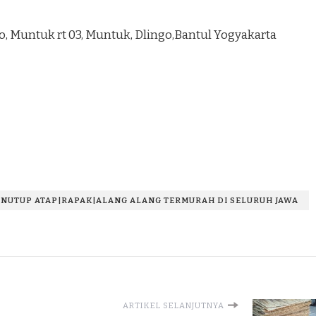
ngo, Muntuk rt 03, Muntuk, Dlingo,Bantul Yogyakarta
ENUTUP ATAP|RAPAK|ALANG ALANG TERMURAH DI SELURUH JAWA
ARTIKEL SELANJUTNYA