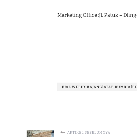
Marketing Office :Jl. Patuk – Dli
JUAL WELID|KAJANG|ATAP RUMBIA|P
ARTIKEL SEBELUMNYA