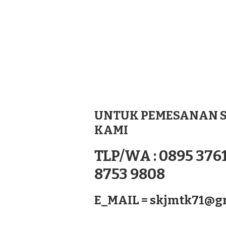
UNTUK PEMESANAN S
KAMI
TLP/WA : 0895 3761
8753 9808
E_MAIL =
skjmtk71@g