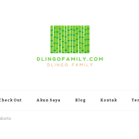
yakarta
Check Out
Akun Saya
Blog
Kontak
Te
akarta