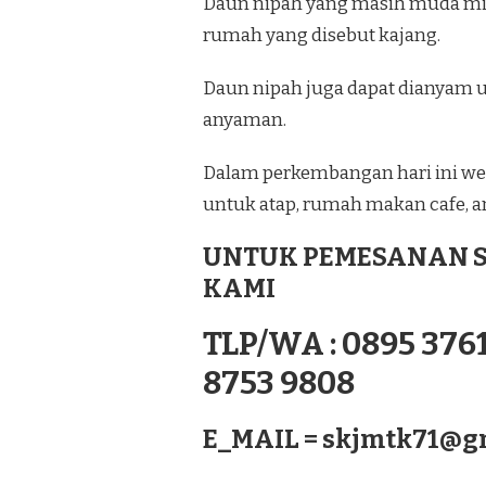
Daun nipah yang masih muda mir
rumah yang disebut kajang.
Daun nipah juga dapat dianyam u
anyaman.
Dalam perkembangan hari ini wel
untuk atap, rumah makan cafe, an
UNTUK PEMESANAN S
KAMI
TLP/WA : 0895 3761
8753 9808
E_MAIL =
skjmtk71@g