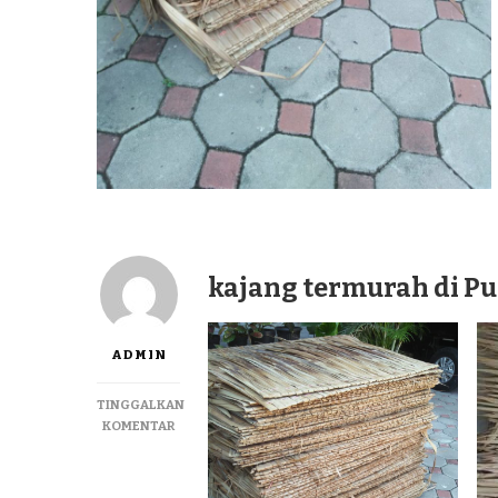
kajang termurah di P
ADMIN
TINGGALKAN
PADA
KOMENTAR
KAJANG
TERMURAH
DI