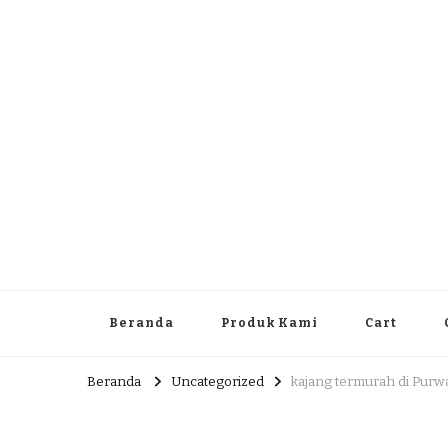
Dlingo Family
Pemasar Dan Produsen Produk Rakyat Dlingo Bantul Yog
Beranda
Produk Kami
Cart
Beranda
Uncategorized
kajang termurah di Purw