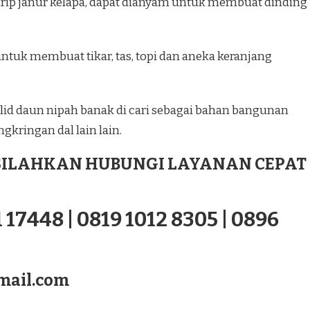
ip janur kelapa, dapat dianyam untuk membuat dinding
ntuk membuat tikar, tas, topi dan aneka keranjang
id daun nipah banak di cari sebagai bahan bangunan
gkringan dal lain lain.
ILAHKAN HUBUNGI LAYANAN CEPAT
 17448 | 0819 1012 8305 | 0896
mail.com