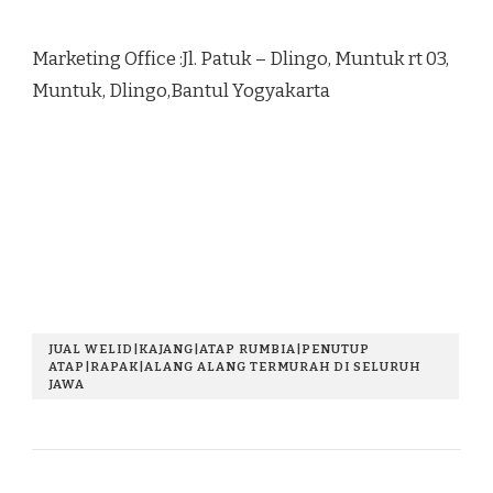
Marketing Office :Jl. Patuk – Dlingo, Muntuk rt 03,
Muntuk, Dlingo,Bantul Yogyakarta
JUAL WELID|KAJANG|ATAP RUMBIA|PENUTUP
ATAP|RAPAK|ALANG ALANG TERMURAH DI SELURUH
JAWA