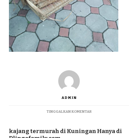
ADMIN
PADA
TINGGALKAN KOMENTAR
KAJANG
TERMURAH
DI
kajang termurah di Kuningan Hanya di
KUNINGAN