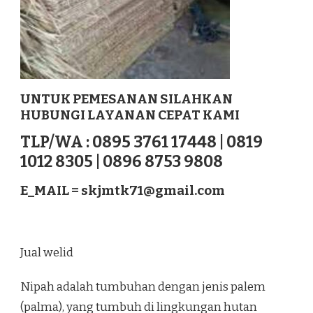
UNTUK PEMESANAN SILAHKAN
HUBUNGI LAYANAN CEPAT KAMI
TLP/WA : 0895 3761 17448 | 0819
1012 8305 | 0896 8753 9808
E_MAIL =
skjmtk71@gmail.com
Jual welid
Nipah adalah tumbuhan dengan jenis palem
(palma), yang tumbuh di lingkungan hutan