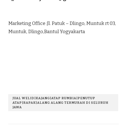
Marketing Office :Jl. Patuk – Dlingo, Muntuk rt 03,
Muntuk, Dlingo,Bantul Yogyakarta
JUAL WELID|KAJANG|ATAP RUMBIA|PENUTUP
ATAP|RAPAK|ALANG ALANG TERMURAH DI SELURUH
JAWA