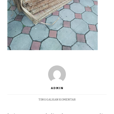
ADMIN
PADA
TINGGALKAN KOMENTAR
KAJANG
TERMURAH
DI