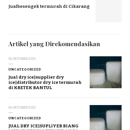
Jualbesengek termurah di Cikarang
Artikel yang Direkomendasikan
16 OKTOBER 2021
UNCATEGORIZED
Jual dry ice|supplier dry
ice|distributor dry ice termurah
di KRETEK BANTUL
16 OKTOBER 2021
UNCATEGORIZED
JUAL DRY ICE|SUPLIYER BIANG