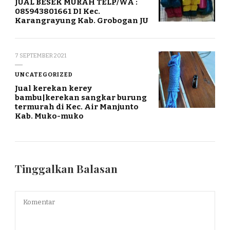
JUAL BESEK MURAH TELP/WA :
085943801661 DI Kec.
Karangrayung Kab. Grobogan JU
7 SEPTEMBER 2021
UNCATEGORIZED
Jual kerekan kerey
bambu|kerekan sangkar burung
termurah di Kec. Air Manjunto
Kab. Muko-muko
Tinggalkan Balasan