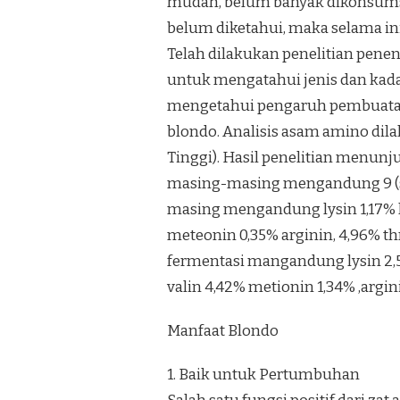
mudah, belum banyak dikonsumsi 
belum diketahui, maka selama in
Telah dilakukan penelitian pene
untuk mengatahui jenis dan kad
mengetahui pengaruh pembuatan
blondo. Analisis asam amino dil
Tinggi). Hasil penelitian menun
masing-masing mengandung 9 (se
masing mengandung lysin 1,17% leu
meteonin 0,35% arginin, 4,96% th
fermentasi mangandung lysin 2,50%,
valin 4,42% metionin 1,34% ,argini
Manfaat Blondo
1. Baik untuk Pertumbuhan