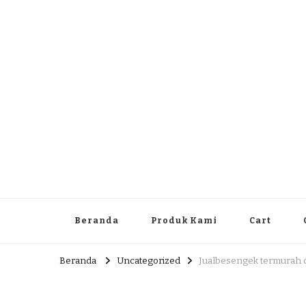
Dlingo Family
Pemasar Dan Produsen Produk Rakyat Dlingo Bantul Yog
Beranda
Produk Kami
Cart
Beranda
Uncategorized
Jualbesengek termurah d