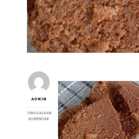
ADMIN
TINGGALKAN
PADA
KOMENTAR
JUALBESENGEK
TERMURAH
DI