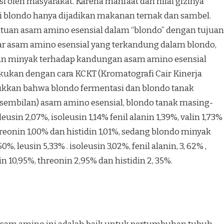
oleh masyarakat. Karena manfaat dan nilai gizinya
i blondo hanya dijadikan makanan ternak dan sambel.
ntuan asam amino esensial dalam “blondo” dengan tujuan
ar asam amino esensial yang terkandung dalam blondo,
 minyak terhadap kandungan asam amino esensial
akukan dengan cara KCKT (Kromatografi Cair Kinerja
jukkan bahwa blondo fermentasi dan blondo tanak
mbilan) asam amino esensial, blondo tanak masing-
sin 2,07%, isoleusin 1,14% fenil alanin 1,39%, valin 1,73%
reonin 1,00% dan histidin 1,01%, sedang blondo minyak
 leusin 5,33% . isoleusin 3,02%, fenil alanin, 3, 62% ,
n 10,95%, threonin 2,95% dan histidin 2, 35%.