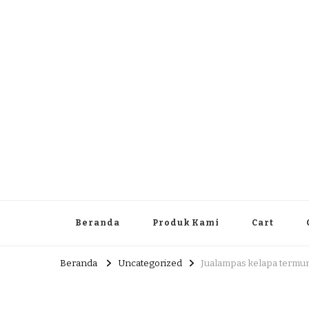
Dlingo Family
Pemasar Dan Produsen Produk Rakyat Dlingo Bantul Yog
Beranda
Produk Kami
Cart
Beranda
Uncategorized
Jualampas kelapa termu