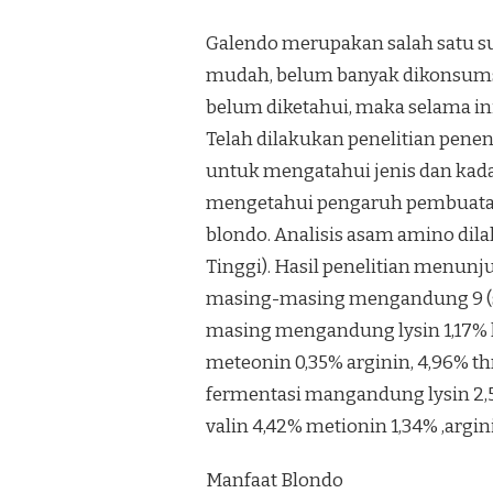
Galendo merupakan salah satu su
mudah, belum banyak dikonsumsi 
belum diketahui, maka selama in
Telah dilakukan penelitian pene
untuk mengatahui jenis dan kad
mengetahui pengaruh pembuatan
blondo. Analisis asam amino dil
Tinggi). Hasil penelitian menun
masing-masing mengandung 9 (se
masing mengandung lysin 1,17% leu
meteonin 0,35% arginin, 4,96% th
fermentasi mangandung lysin 2,50%,
valin 4,42% metionin 1,34% ,argini
Manfaat Blondo