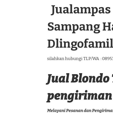
Jualampas 
Sampang Ha
Dlingofami
silahkan hubungi TLP/WA : 089
Jual Blondo
pengiriman 
Melayani Pesanan dan Pengirim