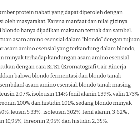
mber protein nabati yang dapat diperoleh dengan
oleh masyarakat. Karena manfaat dan nilai gizinya
i blondo hanya dijadikan makanan ternak dan sambel.
ntuan asam amino esensial dalam “blondo” dengan tujuan
ar asam amino esensial yang terkandung dalam blondo,
 minyak terhadap kandungan asam amino esensial
akukan dengan cara KCKT (Kromatografi Cair Kinerja
jukkan bahwa blondo fermentasi dan blondo tanak
mbilan) asam amino esensial, blondo tanak masing-
sin 2,07%, isoleusin 1,14% fenil alanin 1,39%, valin 1,73%
reonin 1,00% dan histidin 1,01%, sedang blondo minyak
 leusin 5,33% . isoleusin 3,02%, fenil alanin, 3, 62% ,
n 10,95%, threonin 2,95% dan histidin 2, 35%.