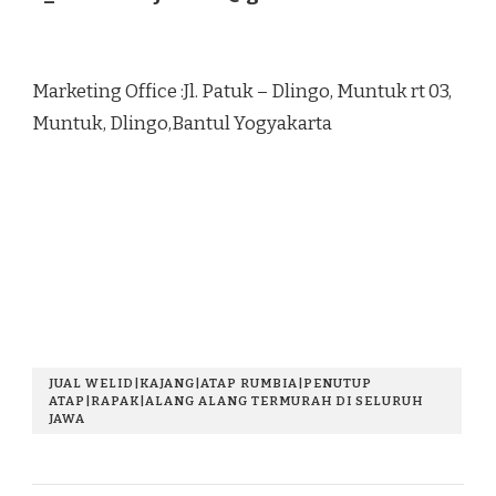
Marketing Office :Jl. Patuk – Dlingo, Muntuk rt 03,
Muntuk, Dlingo,Bantul Yogyakarta
JUAL WELID|KAJANG|ATAP RUMBIA|PENUTUP
ATAP|RAPAK|ALANG ALANG TERMURAH DI SELURUH
JAWA