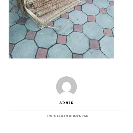
ADMIN
PADA
TINGGALKAN KOMENTAR
JUAL
WELID
TERMURAH