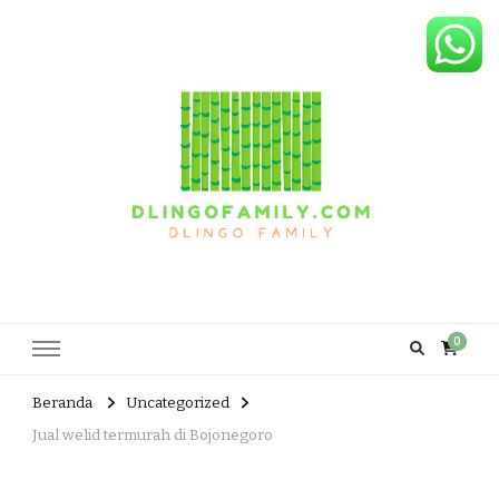
Dlingo Family
Pemasar Dan Produsen Produk Rakyat Dlingo Bantul Yogyakarta
0
Beranda
Uncategorized
Jual welid termurah di Bojonegoro