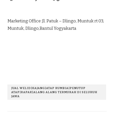
Marketing Office :Jl. Patuk – Dlingo, Muntuk rt 03,
Muntuk, Dlingo,Bantul Yogyakarta
JUAL WELID|KAJANG|ATAP RUMBIA|PENUTUP
ATAP|RAPAK|ALANG ALANG TERMURAH DI SELURUH
JAWA