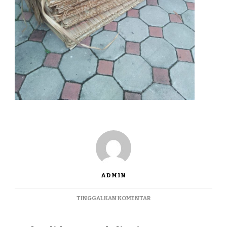
ADMIN
PADA
TINGGALKAN KOMENTAR
JUAL
WELID
TERMURAH