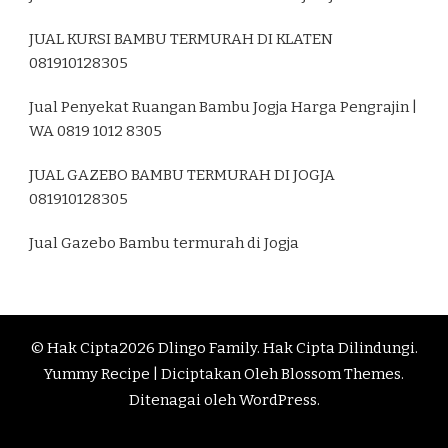
JUAL KURSI BAMBU TERMURAH DI KLATEN
081910128305
Jual Penyekat Ruangan Bambu Jogja Harga Pengrajin |
WA 0819 1012 8305
JUAL GAZEBO BAMBU TERMURAH DI JOGJA
081910128305
Jual Gazebo Bambu termurah di Jogja
© Hak Cipta2026
Dlingo Family
. Hak Cipta Dilindungi.
Yummy Recipe | Diciptakan Oleh
Blossom Themes
.
Ditenagai oleh
WordPress
.