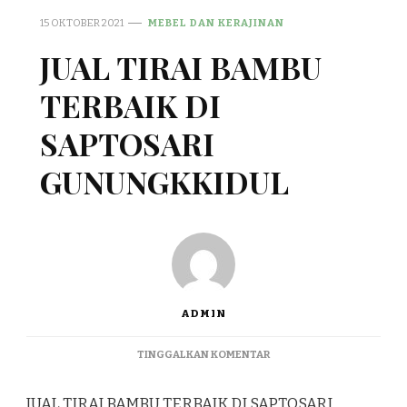
15 OKTOBER 2021
MEBEL DAN KERAJINAN
JUAL TIRAI BAMBU
TERBAIK DI
SAPTOSARI
GUNUNGKKIDUL
ADMIN
PADA
TINGGALKAN KOMENTAR
JUAL
TIRAI
JUAL TIRAI BAMBU TERBAIK DI SAPTOSARI
BAMBU