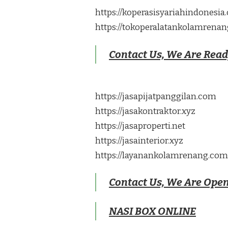
https://koperasisyariahindonesi
https://tokoperalatankolamrena
Contact Us, We Are Rea
https://jasapijatpanggilan.com
https://jasakontraktor.xyz
https://jasaproperti.net
https://jasainterior.xyz
https://layanankolamrenang.com
Contact Us, We Are Ope
NASI BOX ONLINE