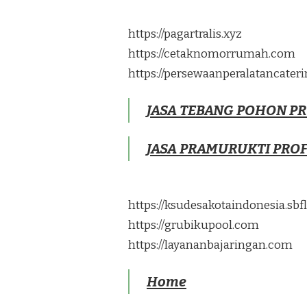
https://pagartralis.xyz
https://cetaknomorrumah.com
https://persewaanperalatancater
JASA TEBANG POHON P
JASA PRAMURUKTI PRO
https://ksudesakotaindonesia.sb
https://grubikupool.com
https://layananbajaringan.com
Home