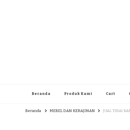
Dlingo Family
Pemasar Dan Produsen Produk Rakyat Dlingo Bantul Yog
Beranda
Produk Kami
Cart
Beranda
MEBEL DAN KERAJINAN
JUAL TIRAI B