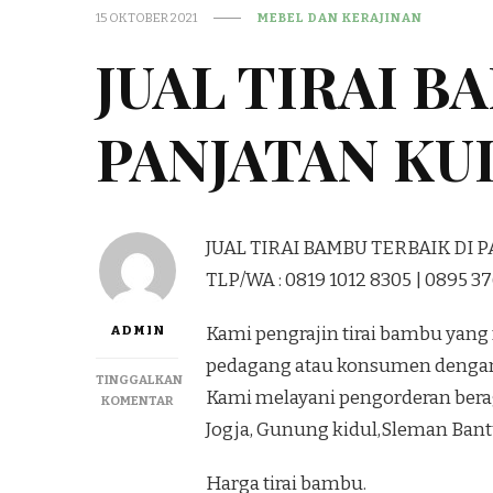
15 OKTOBER 2021
MEBEL DAN KERAJINAN
JUAL TIRAI B
PANJATAN K
JUAL TIRAI BAMBU TERBAIK DI 
TLP/WA : 0819 1012 8305 | 0895 3
ADMIN
Kami pengrajin tirai bambu yang
pedagang atau konsumen dengan
TINGGALKAN
Kami melayani pengorderan ber
PADA
KOMENTAR
JUAL
Jogja, Gunung kidul,Sleman Bantu
TIRAI
BAMBU
Harga tirai bambu.
TERBAIK