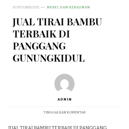
15 OKTOBER 2021
MEBEL DAN KERAJINAN
JUAL TIRAI BAMBU
TERBAIK DI
PANGGANG
GUNUNGKIDUL
ADMIN
PADA
TINGGALKAN KOMENTAR
JUAL
TIRAI
JUAL TIRAI BAMBU TERBAIK DI PANGGANG
BAMBU