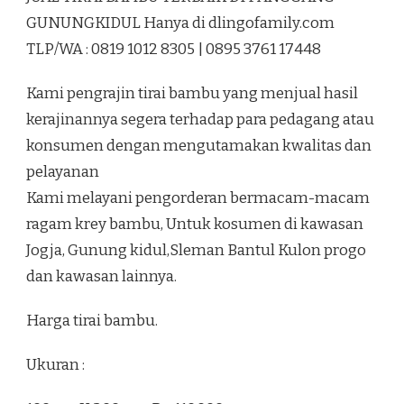
TERBAIK
GUNUNGKIDUL Hanya di dlingofamily.com
DI
TLP/WA : 0819 1012 8305 | 0895 3761 17448
PANGGANG
GUNUNGKIDUL
Kami pengrajin tirai bambu yang menjual hasil
kerajinannya segera terhadap para pedagang atau
konsumen dengan mengutamakan kwalitas dan
pelayanan
Kami melayani pengorderan bermacam-macam
ragam krey bambu, Untuk kosumen di kawasan
Jogja, Gunung kidul,Sleman Bantul Kulon progo
dan kawasan lainnya.
Harga tirai bambu.
Ukuran :