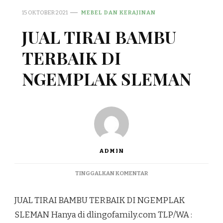
15 OKTOBER 2021
MEBEL DAN KERAJINAN
JUAL TIRAI BAMBU
TERBAIK DI
NGEMPLAK SLEMAN
ADMIN
PADA
TINGGALKAN KOMENTAR
JUAL
TIRAI
JUAL TIRAI BAMBU TERBAIK DI NGEMPLAK
BAMBU
TERBAIK
SLEMAN Hanya di dlingofamily.com TLP/WA :
DI