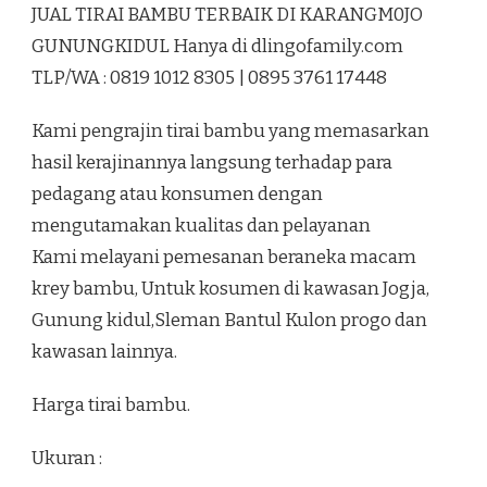
JUAL TIRAI BAMBU TERBAIK DI KARANGM0JO
BAMBU
TERBAIK
GUNUNGKIDUL Hanya di dlingofamily.com
DI
TLP/WA : 0819 1012 8305 | 0895 3761 17448
KARANGM0JO
GUNUNGKIDUL
Kami pengrajin tirai bambu yang memasarkan
hasil kerajinannya langsung terhadap para
pedagang atau konsumen dengan
mengutamakan kualitas dan pelayanan
Kami melayani pemesanan beraneka macam
krey bambu, Untuk kosumen di kawasan Jogja,
Gunung kidul,Sleman Bantul Kulon progo dan
kawasan lainnya.
Harga tirai bambu.
Ukuran :