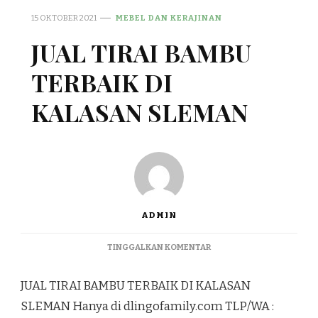
15 OKTOBER 2021
MEBEL DAN KERAJINAN
JUAL TIRAI BAMBU
TERBAIK DI
KALASAN SLEMAN
ADMIN
PADA
TINGGALKAN KOMENTAR
JUAL
TIRAI
JUAL TIRAI BAMBU TERBAIK DI KALASAN
BAMBU
TERBAIK
SLEMAN Hanya di dlingofamily.com TLP/WA :
DI