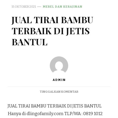
15 OKTOBER 2021
MEBEL DAN KERAJINAN
JUAL TIRAI BAMBU
TERBAIK DI JETIS
BANTUL
ADMIN
PADA
TINGGALKAN KOMENTAR
JUAL
TIRAI
JUAL TIRAI BAMBU TERBAIK DI JETIS BANTUL
BAMBU
TERBAIK
Hanya di dlingofamily.com TLP/WA : 0819 1012
DI