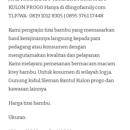
TERBAIK
KULON PROGO Hanya di dlingofamily.com
DI
TLP/WA : 0819 1012 8305 | 0895 3761 17448
GIRIMULYO
KULON
PROGO
Kami pengrajin tirai bambu yang memasarkan
hasil kerajinannya langsung kepada para
pedagang atau konsumen dengan
mengutamakan kwalitas dan pelayanan
Kami melayani pemesanan bermacam macam
krey bambu, Untuk kosumen di wilayah Jogja,
Gunung kidul,Sleman Bantul Kulon progo dan
kawasan lainnya.
Harga tirai bambu.
Ukuran :