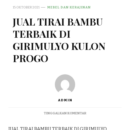
15 OKTOBER 2021
MEBEL DAN KERAJINAN
JUAL TIRAI BAMBU
TERBAIK DI
GIRIMULYO KULON
PROGO
ADMIN
PADA
TINGGALKAN KOMENTAR
JUAL
TIRAI
JUAL TIRAI BAMBU TERBAIK DI GIRIMULYO
BAMBU