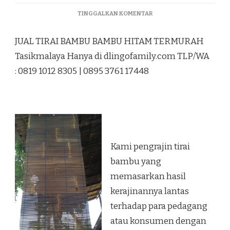
PADA
TINGGALKAN KOMENTAR
JUAL
TIRAI
JUAL TIRAI BAMBU BAMBU HITAM TERMURAH
BAMBU
BAMBU
Tasikmalaya Hanya di dlingofamily.com TLP/WA
HITAM
: 0819 1012 8305 | 0895 3761 17448
TERMURAH
TASIKMALAYA
Kami pengrajin tirai
bambu yang
memasarkan hasil
kerajinannya lantas
terhadap para pedagang
atau konsumen dengan