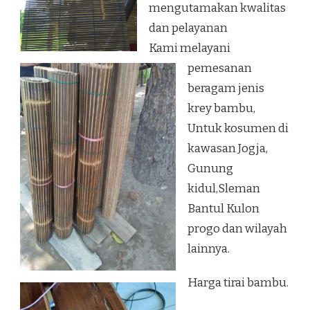
mengutamakan kwalitas
dan pelayanan
Kami melayani
pemesanan
beragam jenis
krey bambu,
Untuk kosumen di
kawasan Jogja,
Gunung
kidul,Sleman
Bantul Kulon
progo dan wilayah
lainnya.
Harga tirai bambu.