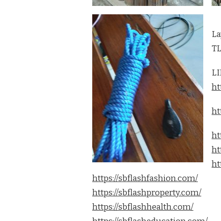
La
TL
LI
ht
ht
ht
ht
ht
https://sbflashfashion.com/
https://sbflashproperty.com/
https://sbflashhealth.com/