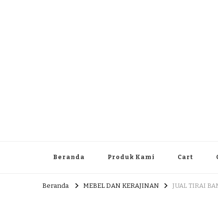
Dlingo Family
Pemasar Dan Produsen Produk Rakyat Dlingo Bantul Yog
Beranda
Produk Kami
Cart
Beranda
MEBEL DAN KERAJINAN
JUAL TIRAI 