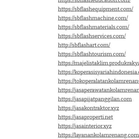
https://sbflasheducation.com/
https://sbflashequipment.com/
https://sbflashmachine.com/
https://sbflashmaterials.com/
https://sbflashservices.com/
http://sbflashart.com/
https://sbflashtourism.com/
https://majelistaklim.produkrakya
https://koperasisyariahindonesi
https://tokoperalatankolamrena
https://jasaperawatankolamrena
https://jasapijatpanggilan.com
https://jasakontraktor.xyz
https://jasaproperti.net
https://jasainterior.xyz
https://layanankolamrenang.com