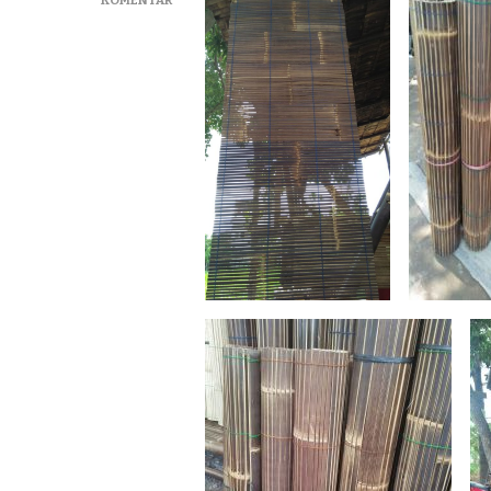
JUAL
TIRAI
BAMBU
BAMBU
HITAM
TERMURAH
TANGERANG