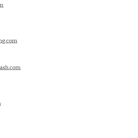
om
ing.com
flash.com
m