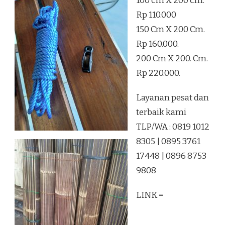
100 cm X 200 cm.
Rp 110.000
150 Cm X 200 Cm.
Rp 160.000.
200 Cm X 200. Cm.
Rp 220.000.
Layanan pesat dan
terbaik kami
TLP/WA : 0819 1012
8305 | 0895 3761
17448 | 0896 8753
9808
LINK =