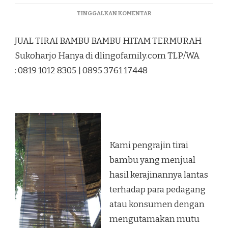
PADA
TINGGALKAN KOMENTAR
JUAL
TIRAI
JUAL TIRAI BAMBU BAMBU HITAM TERMURAH
BAMBU
BAMBU
Sukoharjo Hanya di dlingofamily.com TLP/WA
HITAM
: 0819 1012 8305 | 0895 3761 17448
TERMURAH
SUKOHARJO
Kami pengrajin tirai
bambu yang menjual
hasil kerajinannya lantas
terhadap para pedagang
atau konsumen dengan
mengutamakan mutu