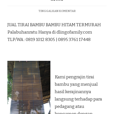
PADA
TINGGALKAN KOMENTAR
JUAL
TIRAI
JUAL TIRAI BAMBU BAMBU HITAM TERMURAH
BAMBU
BAMBU
Palabuhanratu Hanya di dlingofamily.com
HITAM
TLP/WA : 0819 1012 8305 | 0895 3761 17448
TERMURAH
PALABUHANRATU
Kami pengrajin tirai
bambu yang menjual
hasil kerajinannya
langsung terhadap para
pedagang atau
konsumen dengan