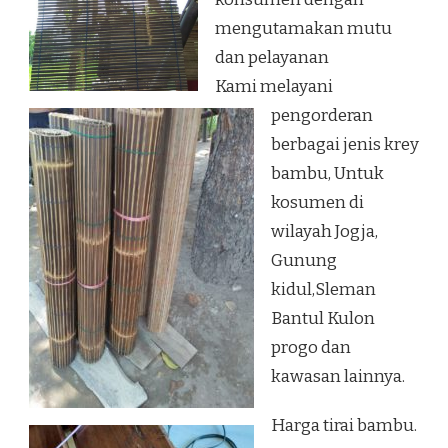
mengutamakan mutu
dan pelayanan
Kami melayani
pengorderan
berbagai jenis krey
bambu, Untuk
kosumen di
wilayah Jogja,
Gunung
kidul,Sleman
Bantul Kulon
progo dan
kawasan lainnya.
Harga tirai bambu.