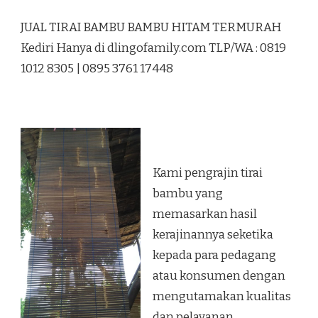
JUAL
TIRAI
JUAL TIRAI BAMBU BAMBU HITAM TERMURAH
BAMBU
BAMBU
Kediri Hanya di dlingofamily.com TLP/WA : 0819
HITAM
1012 8305 | 0895 3761 17448
TERMURAH
KEDIRI
Kami pengrajin tirai
bambu yang
memasarkan hasil
kerajinannya seketika
kepada para pedagang
atau konsumen dengan
mengutamakan kualitas
dan pelayanan