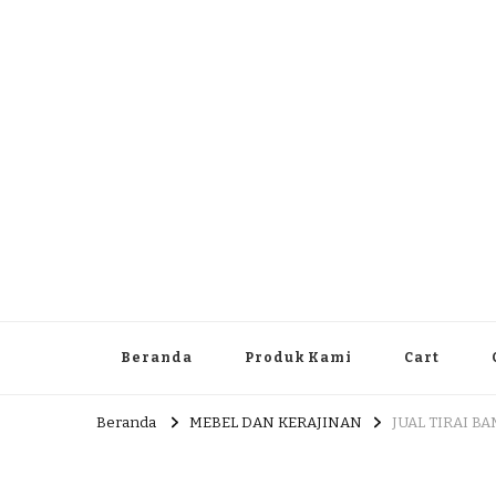
Dlingo Family
Pemasar Dan Produsen Produk Rakyat Dlingo Bantul Yog
Beranda
Produk Kami
Cart
Beranda
MEBEL DAN KERAJINAN
JUAL TIRAI 