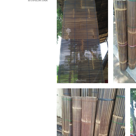
JUAL
TIRAI
BAMBU
BAMBU
HITAM
TERMURAH
DEMAK