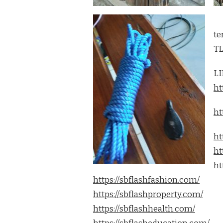
te
TL
LI
ht
ht
ht
ht
ht
https://sbflashfashion.com/
https://sbflashproperty.com/
https://sbflashhealth.com/