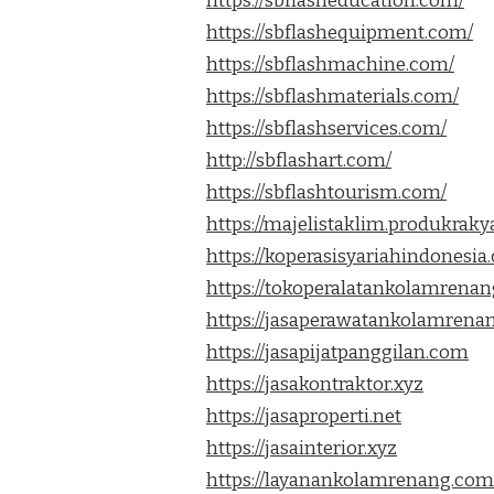
https://sbflasheducation.com/
https://sbflashequipment.com/
https://sbflashmachine.com/
https://sbflashmaterials.com/
https://sbflashservices.com/
http://sbflashart.com/
https://sbflashtourism.com/
https://majelistaklim.produkrakya
https://koperasisyariahindonesi
https://tokoperalatankolamrena
https://jasaperawatankolamrena
https://jasapijatpanggilan.com
https://jasakontraktor.xyz
https://jasaproperti.net
https://jasainterior.xyz
https://layanankolamrenang.com