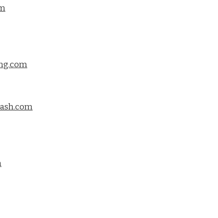
om
ing.com
flash.com
m