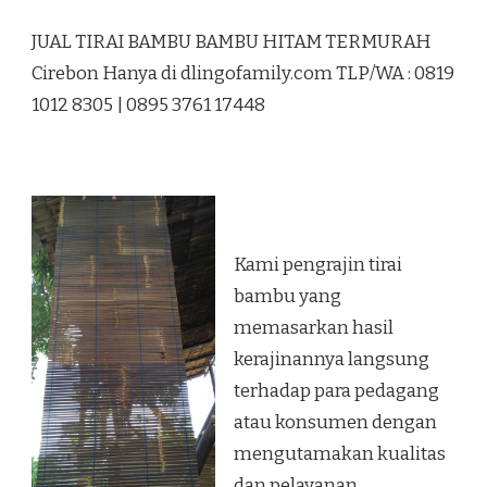
JUAL
TIRAI
JUAL TIRAI BAMBU BAMBU HITAM TERMURAH
BAMBU
BAMBU
Cirebon Hanya di dlingofamily.com TLP/WA : 0819
HITAM
1012 8305 | 0895 3761 17448
TERMURAH
CIREBON
Kami pengrajin tirai
bambu yang
memasarkan hasil
kerajinannya langsung
terhadap para pedagang
atau konsumen dengan
mengutamakan kualitas
dan pelayanan