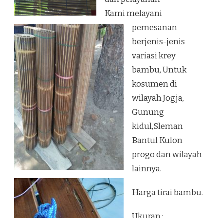
Kami melayani
pemesanan
berjenis-jenis
variasi krey
bambu, Untuk
kosumen di
wilayah Jogja,
Gunung
kidul,Sleman
Bantul Kulon
progo dan wilayah
lainnya.
Harga tirai bambu.
Ukuran :