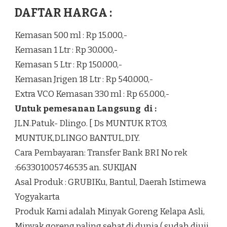
DAFTAR HARGA :
Kemasan 500 ml : Rp 15.000,-
Kemasan 1 Ltr : Rp 30.000,-
Kemasan 5 Ltr : Rp 150.000,-
Kemasan Jrigen 18 Ltr : Rp 540.000,-
Extra VCO Kemasan 330 ml : Rp 65.000,-
Untuk pemesanan Langsung di :
JLN.Patuk- Dlingo. [ Ds MUNTUK RTO3,
MUNTUK,DLINGO BANTUL,DIY.
Cara Pembayaran: Transfer Bank BRI No rek
:663301005746535 an. SUKIJAN
Asal Produk : GRUBIKu, Bantul, Daerah Istimewa
Yogyakarta
Produk Kami adalah Minyak Goreng Kelapa Asli,
Minyak goreng paling sehat di dunia ( sudah diuji