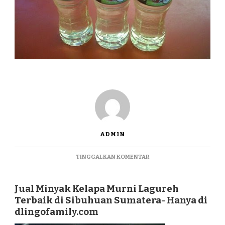
ADMIN
PADA
TINGGALKAN KOMENTAR
JUAL
MINYAK
KELAPA
Jual Minyak Kelapa Murni Lagureh
MURNI
Terbaik di Sibuhuan Sumatera- Hanya di
LAGUREH
dlingofamily.com
TERBAIK
DI