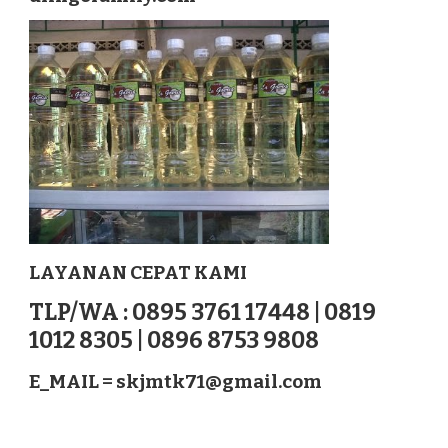
LOMBOK
TENGAH
NUSATENGGARA
LAYANAN CEPAT KAMI
TLP/WA : 0895 3761 17448 | 0819
1012 8305 | 0896 8753 9808
E_MAIL =
skjmtk71@gmail.com