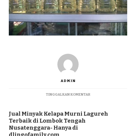
ADMIN
PADA
TINGGALKAN KOMENTAR
JUAL
MINYAK
KELAPA
Jual Minyak Kelapa Murni Lagureh
MURNI
Terbaik di Lombok Tengah
LAGUREH
Nusatenggara- Hanya di
TERBAIK
dlingofamily.com
DI