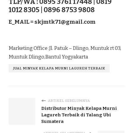
TLP/WA : 0895 3761 17448 | 0819
1012 8305 | 0896 8753 9808
E_MAIL =
skjmtk71@gmail.com
Marketing Office :Jl. Patuk – Dlingo, Muntuk rt 03,
Muntuk Dlingo,Bantul Yogyakarta
JUAL MINYAK KELAPA MURNI LAGUREH TERBAIK
ARTIKEL SEBELUMNYA
Distributor Minyak Kelapa Murni
Lagureh Terbaik di Talang Ubi
Sumatera