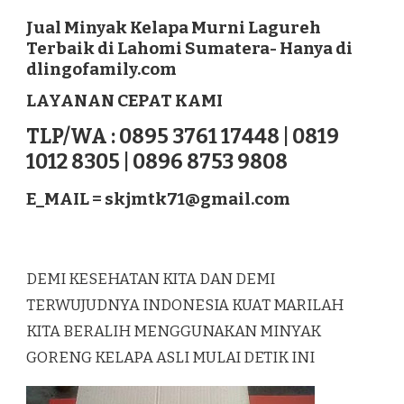
MINYAK
KELAPA
Jual Minyak Kelapa Murni Lagureh
MURNI
Terbaik di Lahomi Sumatera- Hanya di
LAGUREH
dlingofamily.com
TERBAIK
DI
LAYANAN CEPAT KAMI
LAHOMI
SUMATERA
TLP/WA : 0895 3761 17448 | 0819
1012 8305 | 0896 8753 9808
E_MAIL =
skjmtk71@gmail.com
DEMI KESEHATAN KITA DAN DEMI
TERWUJUDNYA INDONESIA KUAT MARILAH
KITA BERALIH MENGGUNAKAN MINYAK
GORENG KELAPA ASLI MULAI DETIK INI