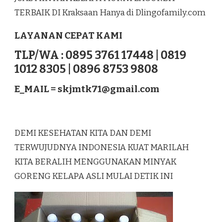
MURNI
TERBAIK DI Kraksaan Hanya di Dlingofamily.com
LAGUREH
TERBAIK
LAYANAN CEPAT KAMI
DI
KRAKSAAN
TLP/WA : 0895 3761 17448 | 0819
1012 8305 | 0896 8753 9808
E_MAIL =
skjmtk71@gmail.com
DEMI KESEHATAN KITA DAN DEMI
TERWUJUDNYA INDONESIA KUAT MARILAH
KITA BERALIH MENGGUNAKAN MINYAK
GORENG KELAPA ASLI MULAI DETIK INI