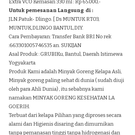
Extra VCO Kemasan 330 ml : Rp 65.000,-
Untuk pemesanan Langsung di :
JLN.Patuk- Dlingo. [ Ds MUNTUK RTO3,
MUNTUK,DLINGO BANTUL,DIY.
Cara Pembayaran: Transfer Bank BRI No rek
:663301005746535 an. SUKIJAN
Asal Produk : GRUBIKu, Bantul, Daerah Istimewa
Yogyakarta
Produk Kami adalah Minyak Goreng Kelapa Asli,
Minyak goreng paling sehat di dunia ( sudah diuji
oleh para Ahli Dunia) , itu sebabnya kami
namakan MINYAK GORENG KESEHATAN LA
GOERIH.
Terbuat dari kelapa Pilihan yang diproses secara
alami dan Higienis disaring dan dimurnikan
tanpa pemanasan tinggi tanpa hidrogenasi dan