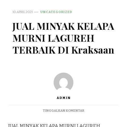
10 APRIL 2021
UNCATEGORIZED
JUAL MINYAK KELAPA
MURNI LAGUREH
TERBAIK DI Kraksaan
ADMIN
PADA
TINGGALKAN KOMENTAR
JUAL
MINYAK
JUAL MINYAK KELAPA MURNI LAGUREH
KELAPA