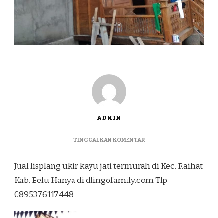
ADMIN
PADA
TINGGALKAN KOMENTAR
JUAL
LISPLANG
Jual lisplang ukir kayu jati termurah di Kec. Raihat
UKIR
KAYU
Kab. Belu Hanya di dlingofamily.com Tlp
JATI
0895376117448
TERMURAH
DI
KEC.