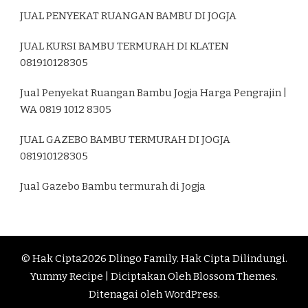
JUAL PENYEKAT RUANGAN BAMBU DI JOGJA
JUAL KURSI BAMBU TERMURAH DI KLATEN
081910128305
Jual Penyekat Ruangan Bambu Jogja Harga Pengrajin |
WA 0819 1012 8305
JUAL GAZEBO BAMBU TERMURAH DI JOGJA
081910128305
Jual Gazebo Bambu termurah di Jogja
© Hak Cipta2026
Dlingo Family
. Hak Cipta Dilindungi.
Yummy Recipe | Diciptakan Oleh
Blossom Themes
.
Ditenagai oleh
WordPress
.