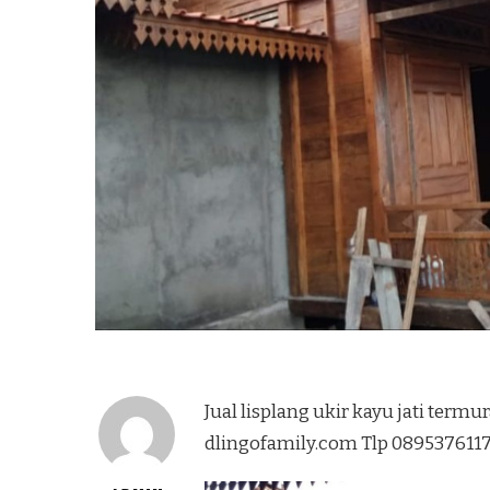
Jual lisplang ukir kayu jati term
dlingofamily.com Tlp 089537611