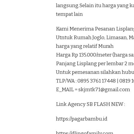
langsung.Selain itu harga yang 
tempat lain
Kami Menerima Pesanan Lisplang 
Utntuk Rumah Joglo, Limasan, 
harga yang relatif Murah
Harga Rp 135.000/meter (harga 
Panjang Lisplang per lembar 2 me
Untuk pemesanan silahkan hubun
TLP/WA : 0895 3761 17448 | 0819 
E_MAIL =
skjmtk71@gmail.com
Link Agency SB FLASH NEW :
https://pagarbambu.id
https://dlingofamily.com