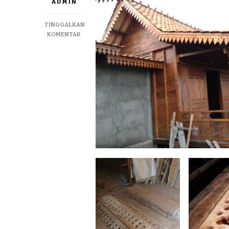
ADMIN
TINGGALKAN
PADA
KOMENTAR
JUAL
LISPLANG
UKIR
KAYU
JATI
TERMURAH
DI
KEC.
RA
AS
KAB.
SUMENEP