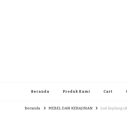
Dlingo Family
Pemasar Dan Produsen Produk Rakyat Dlingo Bantul Yog
Beranda
Produk Kami
Cart
Beranda
MEBEL DAN KERAJINAN
Jual lisplang u