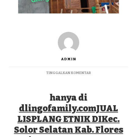
ADMIN
PADA
TINGGALKAN KOMENTAR
JUAL
LISPLANG
ETNIK
hanya di
DIKEC.
SOLOR
dlingofamily.comJUAL
SELATAN
KAB.
LISPLANG ETNIK DIKec.
FLORES
TIMUR
Solor Selatan Kab. Flores
085943801661