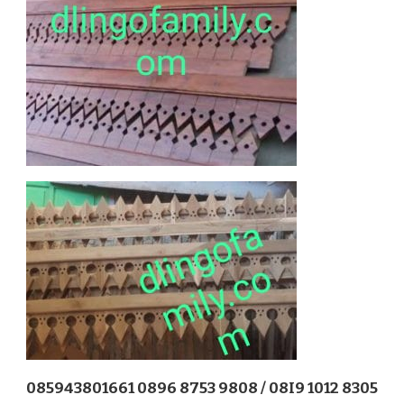
085943801661 0896 8753 9808 / 08I9 1012 8305