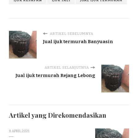
IJUK RESAPAN
IJUK TALI
JUAL IJUK TERMURAH
ARTIKEL SEBELUMNYA
Jual ijuk termurah Banyuasin
ARTIKEL SELANJUTNYA
Jual ijuk termurah Rejang Lebong
Artikel yang Direkomendasikan
8 APRIL 2021