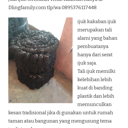
TELUK
Dlingfamily.com tlp/wa 0895376117448
KUANTAN
ijuk kakaban ijuk
merupakan tali
alami yang bahan
pembuatanya
hanya dari serat
ijuk saja.
Tali ijuk memilki
kelebihan lebih
kuat di banding
plastik dan lebih
memunculkan
kesan tradisional jika di gunakan untuk rumah
taman atau bangunan yang mengusung tema