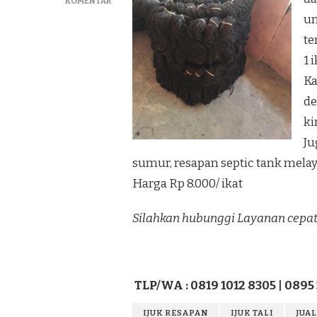
PADA
KOMENTAR
JUAL
un
IJUK
te
TERMURAH
TAPANULI
1 
SELATAN
Ka
de
ki
Ju
sumur, resapan septic tank melay
Harga Rp 8.000/ ikat
Silahkan hubunggi Layanan cepat
TLP/WA : 0819 1012 8305 | 0895
IJUK RESAPAN
IJUK TALI
JUA