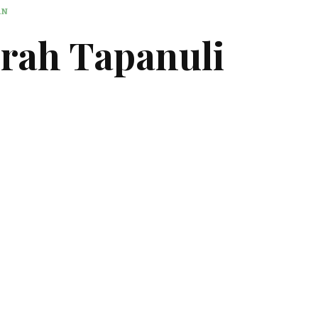
AN
urah Tapanuli