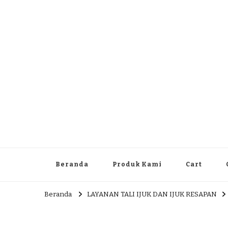
Dlingo Family
Pemasar Dan Produsen Produk Rakyat Dlingo Bantul Yog
Beranda
Produk Kami
Cart
Beranda
LAYANAN TALI IJUK DAN IJUK RESAPAN