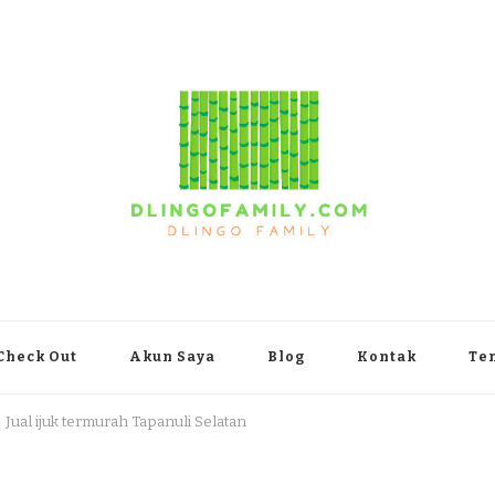
yakarta
Check Out
Akun Saya
Blog
Kontak
Te
Jual ijuk termurah Tapanuli Selatan