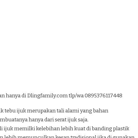
tan hanya di Dlingfamily.com tlp/wa 0895376117448
uk tebu ijuk merupakan tali alami yang bahan
mbuatanya hanya dari serat ijuk saja.
li ijuk memilki kelebihan lebih kuat di banding plastik
n lebih memunculkan kesan tradisional jika di gunakan