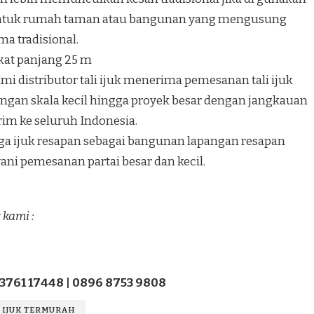
tuk rumah taman atau bangunan yang mengusung
ma tradisional.
ikat panjang 25 m
mi distributor tali ijuk menerima pemesanan tali ijuk
ngan skala kecil hingga proyek besar dengan jangkauan
rim ke seluruh Indonesia.
ga ijuk resapan sebagai bangunan lapangan resapan
ani pemesanan partai besar dan kecil.
 kami :
 3761 17448 | 0896 8753 9808
L IJUK TERMURAH