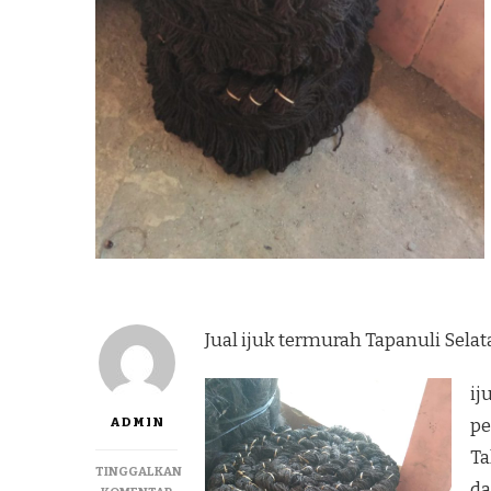
Jual ijuk termurah Tapanuli Sela
ij
ADMIN
pe
Ta
TINGGALKAN
da