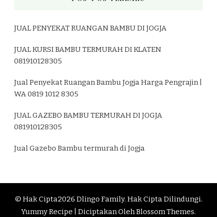
JUAL PENYEKAT RUANGAN BAMBU DI JOGJA
JUAL KURSI BAMBU TERMURAH DI KLATEN
081910128305
Jual Penyekat Ruangan Bambu Jogja Harga Pengrajin |
WA 0819 1012 8305
JUAL GAZEBO BAMBU TERMURAH DI JOGJA
081910128305
Jual Gazebo Bambu termurah di Jogja
© Hak Cipta2026
Dlingo Family
. Hak Cipta Dilindungi.
Yummy Recipe | Diciptakan Oleh
Blossom Themes
.