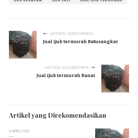
IJUK RESAPAN
IJUK TALI
JUAL IJUK TERMURAH
ARTIKEL SEBELUMNYA
Jual ijuk termurah Batusangkar
ARTIKEL SELANJUTNYA
Jual ijuk termurah Ranai
Artikel yang Direkomendasikan
8 APRIL 2021