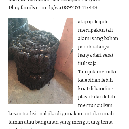
AEK
Dlingfamily.com tlp/wa 0895376117448
KANOPAN
atap ijuk ijuk
merupakan tali
alami yang bahan
pembuatanya
hanya dari serat
ijuk saja.
Tali ijuk memilki
kelebihan lebih
kuat di banding
plastik dan lebih
memunculkan
kesan tradisional jika di gunakan untuk rumah
taman atau bangunan yang mengusung tema