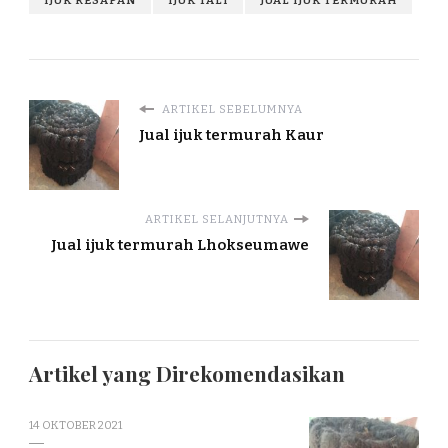
IJUK RESAPAN
IJUK TALI
JUAL IJUK TERMURAH
ARTIKEL SEBELUMNYA
Jual ijuk termurah Kaur
ARTIKEL SELANJUTNYA
Jual ijuk termurah Lhokseumawe
Artikel yang Direkomendasikan
14 OKTOBER 2021