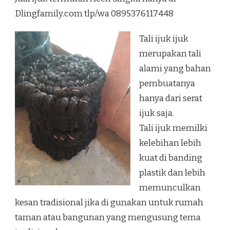
ACEH
Dlingfamily.com tlp/wa 0895376117448
SINGKIL
Tali ijuk ijuk
merupakan tali
alami yang bahan
pembuatanya
hanya dari serat
ijuk saja.
Tali ijuk memilki
kelebihan lebih
kuat di banding
plastik dan lebih
memunculkan
kesan tradisional jika di gunakan untuk rumah
taman atau bangunan yang mengusung tema