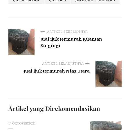
IJUK RESAPAN
IJUK TALI
JUAL IJUK TERMURAH
ARTIKEL SEBELUMNYA
Jual ijuk termurah Kuantan
Singingi
ARTIKEL SELANJUTNYA
Jual ijuk termurah Nias Utara
Artikel yang Direkomendasikan
14 OKTOBER 2021