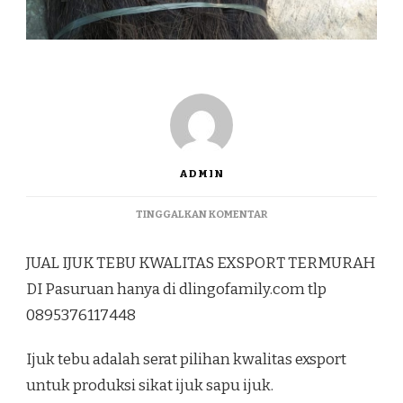
ADMIN
PADA
TINGGALKAN KOMENTAR
JUAL
IJUK
JUAL IJUK TEBU KWALITAS EXSPORT TERMURAH
TEBU
KWALITAS
DI Pasuruan hanya di dlingofamily.com tlp
EXSPORT
0895376117448
TERMURAH
DI
PASURUAN
Ijuk tebu adalah serat pilihan kwalitas exsport
untuk produksi sikat ijuk sapu ijuk.