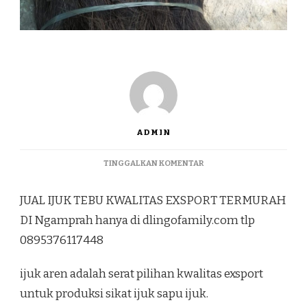
ADMIN
PADA
TINGGALKAN KOMENTAR
JUAL
IJUK
JUAL IJUK TEBU KWALITAS EXSPORT TERMURAH
TEBU
KWALITAS
DI Ngamprah hanya di dlingofamily.com tlp
EXSPORT
0895376117448
TERMURAH
DI
NGAMPRAH
ijuk aren adalah serat pilihan kwalitas exsport
untuk produksi sikat ijuk sapu ijuk.