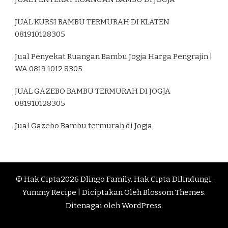
JUAL KURSI BAMBU TERMURAH DI KLATEN
081910128305
Jual Penyekat Ruangan Bambu Jogja Harga Pengrajin |
WA 0819 1012 8305
JUAL GAZEBO BAMBU TERMURAH DI JOGJA
081910128305
Jual Gazebo Bambu termurah di Jogja
© Hak Cipta2026
Dlingo Family
. Hak Cipta Dilindungi.
Yummy Recipe | Diciptakan Oleh
Blossom Themes
.
Ditenagai oleh
WordPress
.