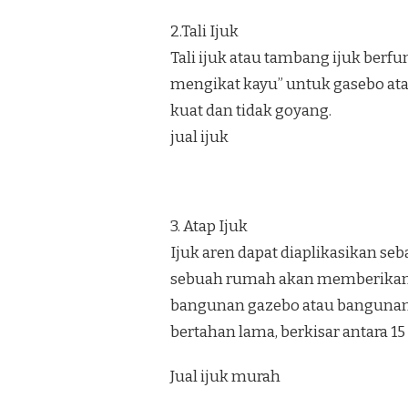
2.Tali Ijuk
Tali ijuk atau tambang ijuk berf
mengikat kayu” untuk gasebo at
kuat dan tidak goyang.
jual ijuk
3. Atap Ijuk
Ijuk aren dapat diaplikasikan se
sebuah rumah akan memberikan k
bangunan gazebo atau bangunan u
bertahan lama, berkisar antara 15
Jual ijuk murah