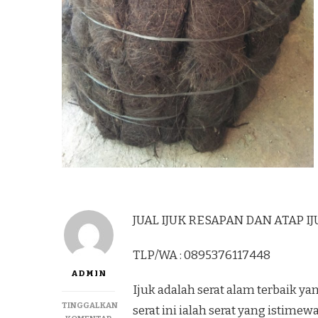
JUAL IJUK RESAPAN DAN ATAP IJU
TLP/WA : 0895376117448
ADMIN
Ijuk adalah serat alam terbaik 
TINGGALKAN
serat ini ialah serat yang istimew