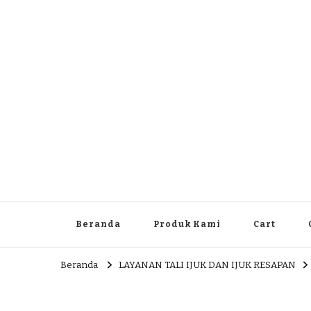
Dlingo Family
Pemasar Dan Produsen Produk Rakyat Dlingo Bantul Yog
Beranda
Produk Kami
Cart
Beranda
LAYANAN TALI IJUK DAN IJUK RESAPAN