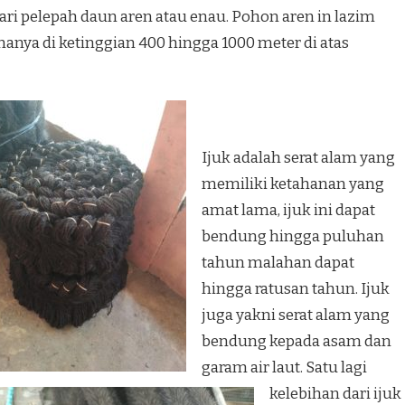
ri pelepah daun aren atau enau. Pohon aren in lazim
manya di ketinggian 400 hingga 1000 meter di atas
Ijuk adalah serat alam yang
memiliki ketahanan yang
amat lama, ijuk ini dapat
bendung hingga puluhan
tahun malahan dapat
hingga ratusan tahun. Ijuk
juga yakni serat alam yang
bendung kepada asam dan
garam air laut. Satu lagi
kelebihan dari ijuk