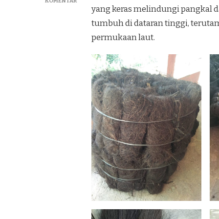
PADA
KOMENTAR
yang keras melindungi pangkal da
JUAL
IJUK
tumbuh di dataran tinggi, teruta
RESAPAN
permukaan laut.
DAN
ATAP
IJUK
TERBAIK
DI
SIDOARJO