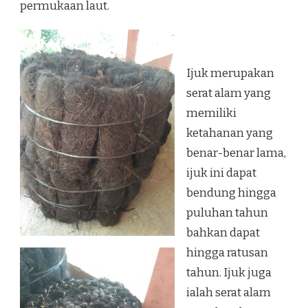
permukaan laut.
Ijuk merupakan
serat alam yang
memiliki
ketahanan yang
benar-benar lama,
ijuk ini dapat
bendung hingga
puluhan tahun
bahkan dapat
hingga ratusan
tahun. Ijuk juga
ialah serat alam