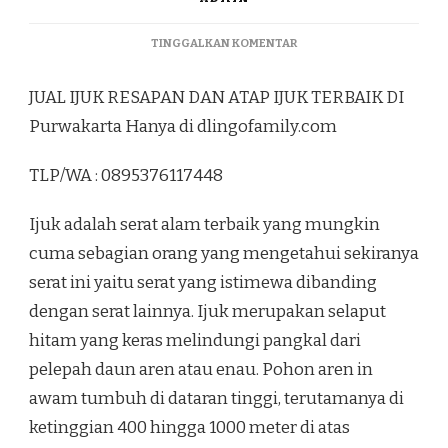
PADA
TINGGALKAN KOMENTAR
JUAL
IJUK
JUAL IJUK RESAPAN DAN ATAP IJUK TERBAIK DI
RESAPAN
DAN
Purwakarta Hanya di dlingofamily.com
ATAP
IJUK
TLP/WA : 0895376117448
TERBAIK
DI
PURWAKARTA
Ijuk adalah serat alam terbaik yang mungkin
cuma sebagian orang yang mengetahui sekiranya
serat ini yaitu serat yang istimewa dibanding
dengan serat lainnya. Ijuk merupakan selaput
hitam yang keras melindungi pangkal dari
pelepah daun aren atau enau. Pohon aren in
awam tumbuh di dataran tinggi, terutamanya di
ketinggian 400 hingga 1000 meter di atas