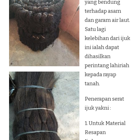
yang bendung
terhadap asam
dan garam air laut.
Satu lagi
kelebihan dari ijuk
ini ialah dapat
dihasilkan
perintang lahiriah
kepada rayap
tanah.
Penerapan serat
ijuk yakni :
1. Untuk Material
Resapan