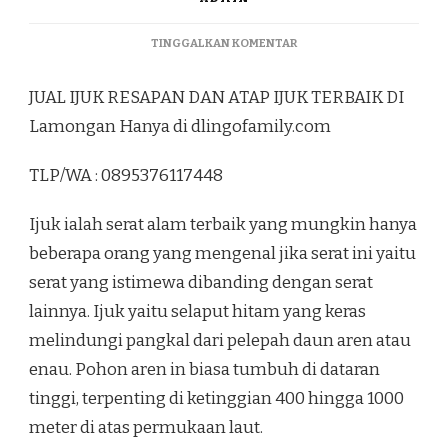
PADA
TINGGALKAN KOMENTAR
JUAL
IJUK
JUAL IJUK RESAPAN DAN ATAP IJUK TERBAIK DI
RESAPAN
DAN
Lamongan Hanya di dlingofamily.com
ATAP
IJUK
TLP/WA : 0895376117448
TERBAIK
DI
LAMONGAN
Ijuk ialah serat alam terbaik yang mungkin hanya
beberapa orang yang mengenal jika serat ini yaitu
serat yang istimewa dibanding dengan serat
lainnya. Ijuk yaitu selaput hitam yang keras
melindungi pangkal dari pelepah daun aren atau
enau. Pohon aren in biasa tumbuh di dataran
tinggi, terpenting di ketinggian 400 hingga 1000
meter di atas permukaan laut.