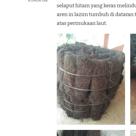
PADA
KOMENTAR
selaput hitam yang keras melind
JUAL
IJUK
aren in lazim tumbuh di dataran t
RESAPAN
atas permukaan laut.
DAN
ATAP
IJUK
TERBAIK
DI
GUNUNG
KIDUL