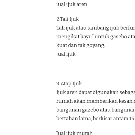
jual ijuk aren
2.Tali Ijuk
Tali ijuk atau tambang ijuk berf
mengikat kayu” untuk gasebo at
kuat dan tak goyang.
jual ijuk
3. Atap Ijuk
Ijuk aren dapat digunakan sebag
rumah akan memberikan kesan nat
bangunan gazebo atau bangunan 
bertahan lama, berkisar antara 15
Jual ijuk murah