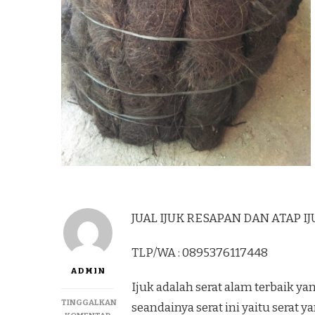
JUAL IJUK RESAPAN DAN ATAP IJ
TLP/WA : 0895376117448
ADMIN
Ijuk adalah serat alam terbaik
TINGGALKAN
seandainya serat ini yaitu serat 