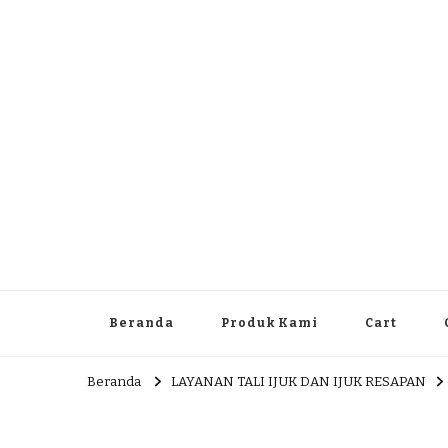
Dlingo Family
Pemasar Dan Produsen Produk Rakyat Dlingo Bantul Yog
Beranda
Produk Kami
Cart
Beranda
LAYANAN TALI IJUK DAN IJUK RESAPAN