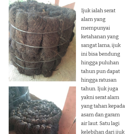
Ijuk ialah serat
alam yang
mempunyai
ketahanan yang
sangat lama, ijuk
ini bisa bendung
hingga puluhan
tahun pun dapat
hingga ratusan
tahun. Ijuk juga
yakni serat alam
yang tahan kepada
asam dan garam
air laut. Satu lagi
kelebihan dari ijuk