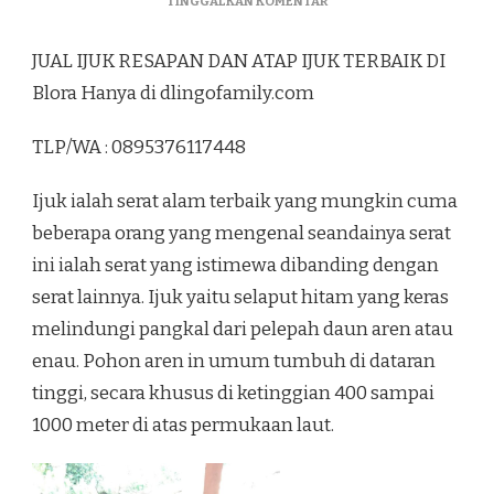
PADA
TINGGALKAN KOMENTAR
JUAL
IJUK
JUAL IJUK RESAPAN DAN ATAP IJUK TERBAIK DI
RESAPAN
DAN
Blora Hanya di dlingofamily.com
ATAP
IJUK
TLP/WA : 0895376117448
TERBAIK
DI
BLORA
Ijuk ialah serat alam terbaik yang mungkin cuma
beberapa orang yang mengenal seandainya serat
ini ialah serat yang istimewa dibanding dengan
serat lainnya. Ijuk yaitu selaput hitam yang keras
melindungi pangkal dari pelepah daun aren atau
enau. Pohon aren in umum tumbuh di dataran
tinggi, secara khusus di ketinggian 400 sampai
1000 meter di atas permukaan laut.