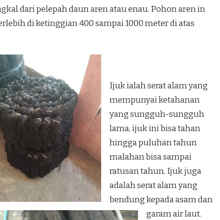
gkal dari pelepah daun aren atau enau. Pohon aren in
erlebih di ketinggian 400 sampai 1000 meter di atas
Ijuk ialah serat alam yang
mempunyai ketahanan
yang sungguh-sungguh
lama, ijuk ini bisa tahan
hingga puluhan tahun
malahan bisa sampai
ratusan tahun. Ijuk juga
adalah serat alam yang
bendung kepada asam dan
garam air laut.