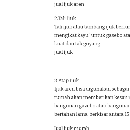
jual ijuk aren
2.Tali Ijuk
Tali ijuk atau tambang ijuk berf
mengikat kayu” untuk gasebo at
kuat dan tak goyang.
jual ijuk
3. Atap Ijuk
Ijuk aren bisa digunakan sebaga
rumah akan memberikan kesan nat
bangunan gazebo atau bangunan u
bertahan lama, berkisar antara 15
Jual ijuk murah