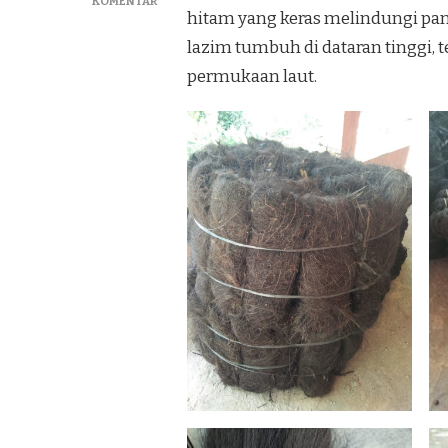
PADA
KOMENTAR
hitam yang keras melindungi pan
JUAL
IJUK
lazim tumbuh di dataran tinggi, t
RESAPAN
permukaan laut.
DAN
ATAP
IJUK
TERBAIK
DI
BEKASI