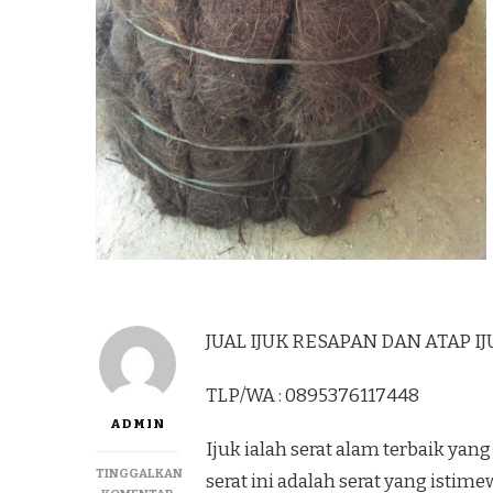
JUAL IJUK RESAPAN DAN ATAP IJU
TLP/WA : 0895376117448
ADMIN
Ijuk ialah serat alam terbaik y
TINGGALKAN
serat ini adalah serat yang istime