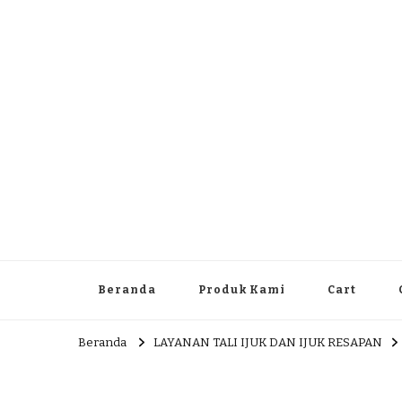
Dlingo Family
Pemasar Dan Produsen Produk Rakyat Dlingo Bantul Yog
Beranda
Produk Kami
Cart
Beranda
LAYANAN TALI IJUK DAN IJUK RESAPAN