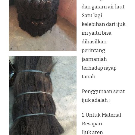
dan garam air laut.
Satu lagi
kelebihan dari ijuk
ini yaitu bisa
dihasilkan
perintang
jasmaniah
terhadap rayap
tanah.
Penggunaan serat
ijuk adalah :
1. Untuk Material
Resapan
Ijuk aren