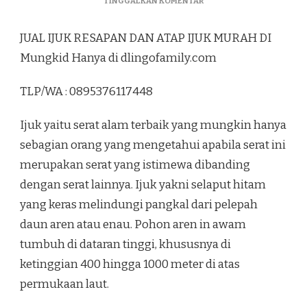
PADA
TINGGALKAN KOMENTAR
JUAL
IJUK
JUAL IJUK RESAPAN DAN ATAP IJUK MURAH DI
RESAPAN
DAN
Mungkid Hanya di dlingofamily.com
ATAP
IJUK
TLP/WA : 0895376117448
MURAH
DI
MUNGKID
Ijuk yaitu serat alam terbaik yang mungkin hanya
sebagian orang yang mengetahui apabila serat ini
merupakan serat yang istimewa dibanding
dengan serat lainnya. Ijuk yakni selaput hitam
yang keras melindungi pangkal dari pelepah
daun aren atau enau. Pohon aren in awam
tumbuh di dataran tinggi, khususnya di
ketinggian 400 hingga 1000 meter di atas
permukaan laut.