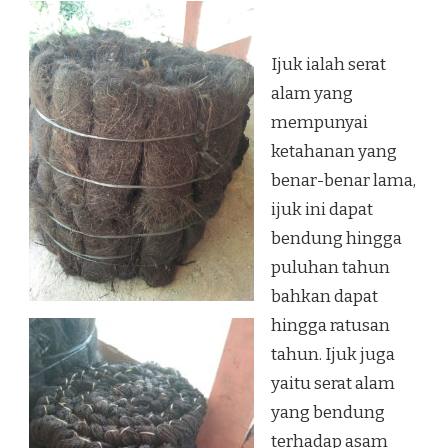
Ijuk ialah serat
alam yang
mempunyai
ketahanan yang
benar-benar lama,
ijuk ini dapat
bendung hingga
puluhan tahun
bahkan dapat
hingga ratusan
tahun. Ijuk juga
yaitu serat alam
yang bendung
terhadap asam