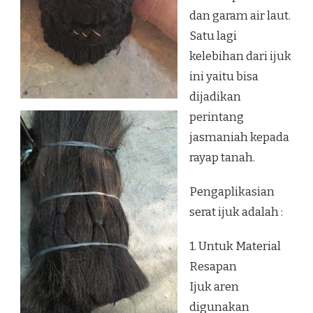
dan garam air laut.
Satu lagi
kelebihan dari ijuk
ini yaitu bisa
dijadikan
perintang
jasmaniah kepada
rayap tanah.
Pengaplikasian
serat ijuk adalah :
1. Untuk Material
Resapan
Ijuk aren
digunakan