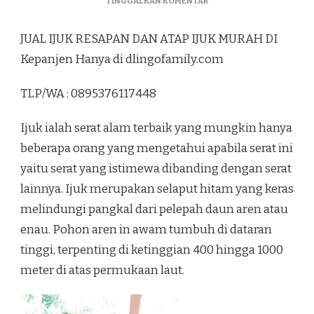
PADA
TINGGALKAN KOMENTAR
JUAL
IJUK
JUAL IJUK RESAPAN DAN ATAP IJUK MURAH DI
RESAPAN
DAN
Kepanjen Hanya di dlingofamily.com
ATAP
IJUK
TLP/WA : 0895376117448
MURAH
DI
KEPANJEN
Ijuk ialah serat alam terbaik yang mungkin hanya
beberapa orang yang mengetahui apabila serat ini
yaitu serat yang istimewa dibanding dengan serat
lainnya. Ijuk merupakan selaput hitam yang keras
melindungi pangkal dari pelepah daun aren atau
enau. Pohon aren in awam tumbuh di dataran
tinggi, terpenting di ketinggian 400 hingga 1000
meter di atas permukaan laut.